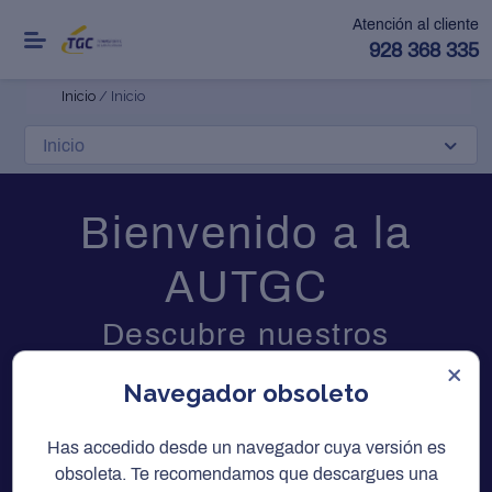
Atención al cliente
928 368 335
Inicio
/ Inicio
Bienvenido a la
AUTGC
Descubre nuestros
servicios pensados para ti
Navegador obsoleto
Has accedido desde un navegador cuya versión es
obsoleta. Te recomendamos que descargues una