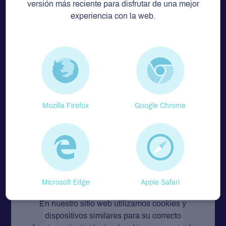
versión más reciente para disfrutar de una mejor
Emisión y renovación
experiencia con la web.
tarjeta
Accede aquí para acreditarte y
solicitar una tarjeta.
Mozilla Firefox
Google Chrome
Microsoft Edge
Apple Safari
Recarga de tarjetas
En nuestro sitio web utilizamos cookies y
Accede aquí para recargar una
dispositivos similares para su correcto
tarjeta introduciendo el primer